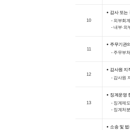
감사 또는
10
- 외부회
- 내부·
주무기관의
11
- 주무부
감사원 지
12
- 감사원
징계운영 
13
- 징계제
- 징계처
소송 및 