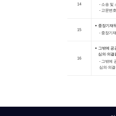
14
- 소송 
- 고문변
중장기재
15
- 중장기
그밖에 공
심의·의결
16
- 그밖에
심의·의결