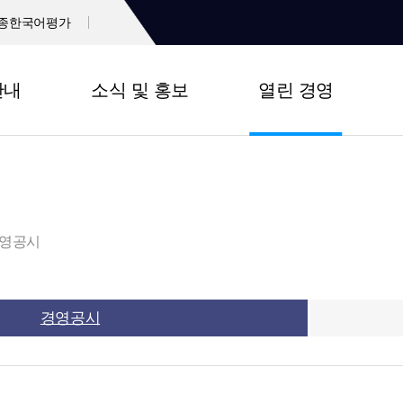
종한국어평가
안내
소식 및 홍보
열린 경영
영공시
경영공시