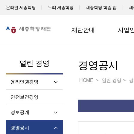
온라인 세종학당
누리 세종학당
세종학당 학습 앱
세
재단안내
사업
열린 경영
경영공시
HOME
열린 경영
경
윤리인권경영
윤리헌장
안전보건경영
임직원 행동강령
고객서비스 헌장
정보공개
윤리 자가 진단
정보공개제도소개
경영공시
재단 청렴 실천 결의문
정보공개 청구권자 및