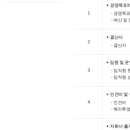
경영목표와
1
- 경영목
- 예산 및
결산서
2
- 결산서
임원 및 
3
- 임직원 
- 임직원 
인건비 및
4
- 인건비
- 복리후
자회사·출