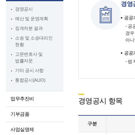
경영
대상정보
인권경영
경영공시
정보공개청구 및
윤리인권경영 활동
공공기
예산 및 운영계획
처리절차
청렴포털부패신고
- 
징계처분 결과
정보공개방법
경우
익명부패신고
소송 및 소송대리인
아니
불복구제절차
(레드휘슬)
현황
정보공개수수료
청렴포털공익신고
공공기
고문변호사 및
비공개세부기준
법률자문
갑질피해신고
- 
공공데이터 개방
기타 공시 사항
통합공시(ALIO)
업무추진비
경영공시 항목
기부금품
구분
사업실명제