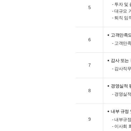
- 투자 및
5
- 대규모
- 퇴직 
고객만족도
6
- 고객만
감사 또는
7
- 감사직
경영실적 
8
- 경영실
내부 규정
9
- 내부규
- 이사회