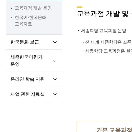
핵심 역량
교육과정 개발·운영
교원 전문성 강화
교육과정 개발 및
한국어·한국문화
파견교원 지원
교육자료
세종학당 교육과정 운영
한국문화 보급
- 전 세계 세종학당은 표
- 세종학당 교육과정은 한
세종학당 한국어
세종한국어평가
말하기 쓰기 대회
운영
세종학당 우수학습자
세종한국어평가(SKA)
국내 초청 연수
온라인 학습 지원
단계적 적응형
세종문화아카데미
온라인 학습 플랫폼
세종한국어평가(iSKA)
세종학당 문화인턴
사업 관련 자료실
모바일 학습 앱
파견
연구개발자료
토론회 및 (공동)
연수회 자료
교육 · 연수자료