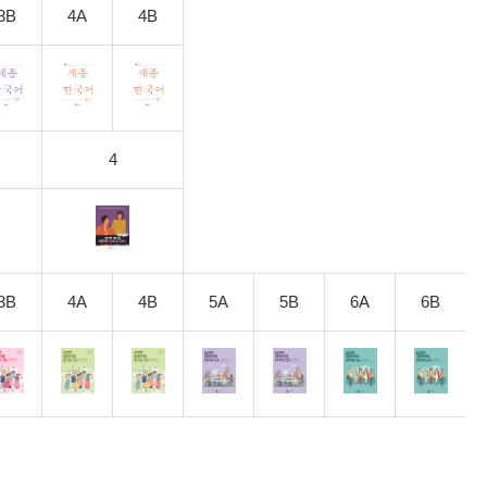
3B
4A
4B
4
3B
4A
4B
5A
5B
6A
6B