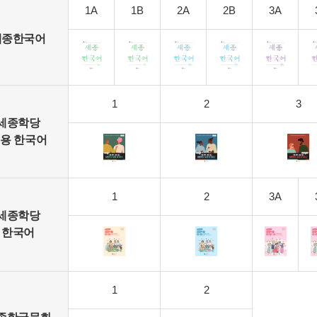
1A
1B
2A
2B
3A
세종한국어
1
2
3
세종학당
용 한국어
1
2
3A
세종학당
한국어
1
2