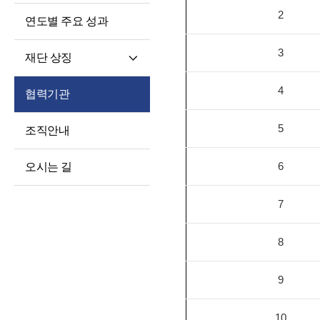
2
연도별 주요 성과
3
재단 상징
재단 CI/BI
4
협력기관
세종학당체
5
조직안내
6
오시는 길
7
8
9
10