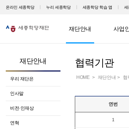
온라인 세종학당
누리 세종학당
세종학당 학습 앱
세
재단안내
사업
재단안내
협력기관
HOME
재단안내
협
우리 재단은
인사말
연번
비전·인재상
1
연혁