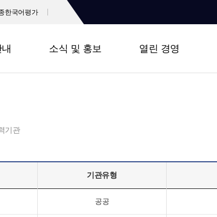
종한국어평가
안내
소식 및 홍보
열린 경영
력기관
기관유형
공공