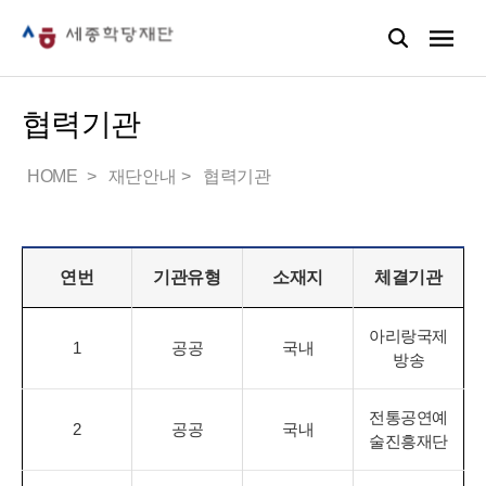
협력기관
HOME
재단안내
협력기관
연번
기관유형
소재지
체결기관
아리랑국제
1
공공
국내
방송
전통공연예
2
공공
국내
술진흥재단