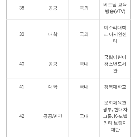
베트남 교육
38
공공
국외
방송(VTV)
미주리대학
39
대학
국외
교 아시안센
터
국립어린이
40
공공
국내
청소년도서
관
41
대학
국내
경북대학교
문화체육관
광부, 현대차
42
공공/민간
국내
그룹, K-모빌
리티 브릿지
재단