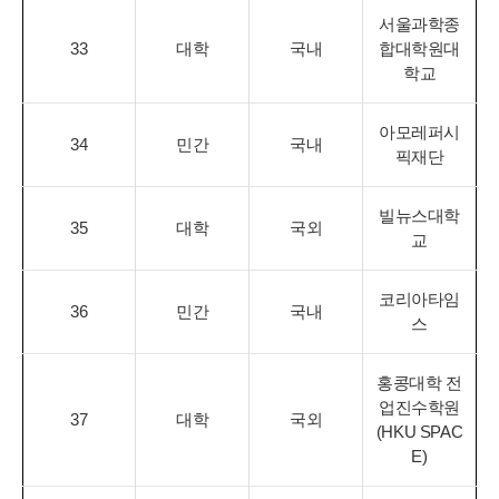
서울과학종
33
대학
국내
합대학원대
학교
아모레퍼시
34
민간
국내
픽재단
빌뉴스대학
35
대학
국외
교
코리아타임
36
민간
국내
스
홍콩대학 전
업진수학원
37
대학
국외
(HKU SPAC
E)