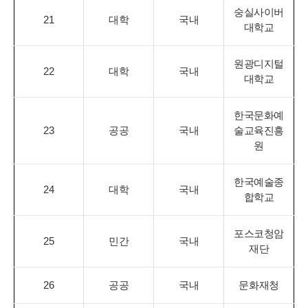
숭실사이버
21
대학
국내
대학교
원광디지털
22
대학
국내
대학교
한국문화예
23
공공
국내
술교육진흥
원
한국예술종
24
대학
국내
합학교
포스코청암
25
민간
국내
재단
26
공공
국내
문화재청