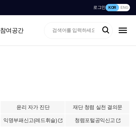
로그인
KOR
ENG
참여공간
윤리 자가 진단
재단 청렴 실천 결의문
익명부패신고(레드휘슬)
청렴포털공익신고