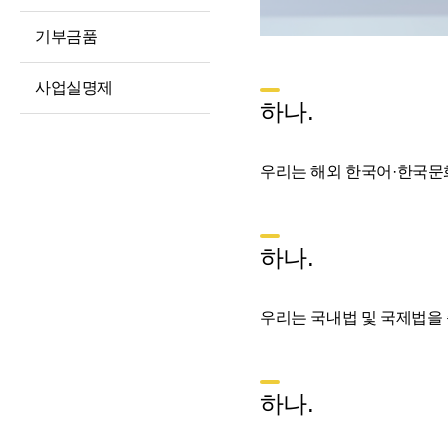
예산 및 운영계획
정보공개청구 및
처리절차
징계처분 결과
기부금품
정보공개방법
소송 및 소송대리인
사업실명제
현황
불복구제절차
하나.
고문변호사 및
정보공개수수료
법률자문
비공개세부기준
우리는 해외 한국어·한국문
기타 공시 사항
공공데이터 개방
통합공시(ALIO)
하나.
우리는 국내법 및 국제법을
하나.