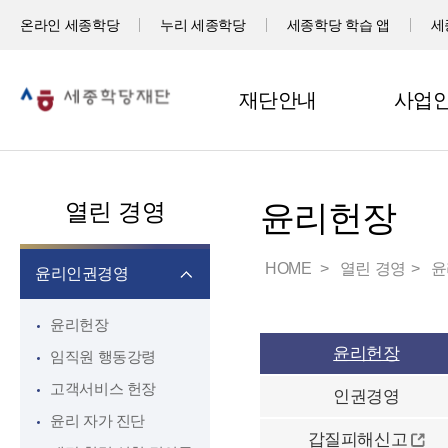
온라인 세종학당
누리 세종학당
세종학당 학습 앱
세
재단안내
사업
열린 경영
윤리헌장
HOME
열린 경영
윤
윤리인권경영
윤리헌장
윤리헌장
임직원 행동강령
고객서비스 헌장
인권경영
윤리 자가 진단
갑질피해신고