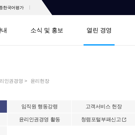
종한국어평가
안내
소식 및 홍보
열린 경영
리인권경영
윤리헌장
임직원 행동강령
고객서비스 헌장
윤리인권경영 활동
청렴포털부패신고