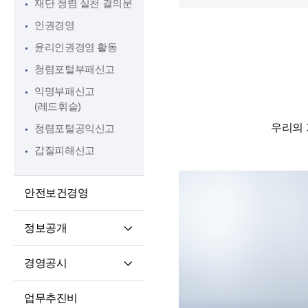
재단 청렴 실천 결의문
인권경영
윤리인권경영 활동
청렴포털부패신고
익명부패신고
(레드휘슬)
우리의 
청렴포털공익신고
갑질피해신고
안전보건경영
정보공개
정보공개제도소개
경영공시
정보공개 청구권자 및
경영공시
대상정보
업무추진비