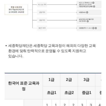
세종학당재단은 세종학당 교육과정이 해외의 다양한 교육
환경에 맞춰 탄력적으로 운영될 수 있도록 지원하고
있습니다.
1급
2급
3급
4
한국어 표준 교육과
정
초급1
초급2
중급1
중급
1
1
2
2
3
3
4