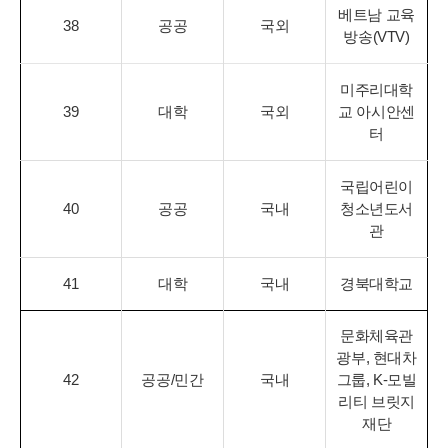
베트남 교육
38
공공
국외
방송(VTV)
미주리대학
39
대학
국외
교 아시안센
터
국립어린이
40
공공
국내
청소년도서
관
41
대학
국내
경북대학교
문화체육관
광부, 현대차
42
공공/민간
국내
그룹, K-모빌
리티 브릿지
재단