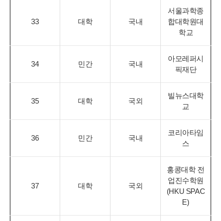
서울과학종
33
대학
국내
합대학원대
학교
아모레퍼시
34
민간
국내
픽재단
빌뉴스대학
35
대학
국외
교
코리아타임
36
민간
국내
스
홍콩대학 전
업진수학원
37
대학
국외
(HKU SPAC
E)