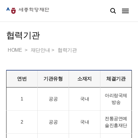
협력기관
HOME
재단안내
협력기관
연번
기관유형
소재지
체결기관
아리랑국제
1
공공
국내
방송
전통공연예
2
공공
국내
술진흥재단