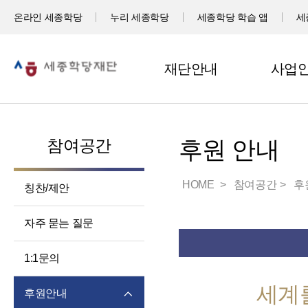
온라인 세종학당
누리 세종학당
세종학당 학습 앱
세
재단안내
사업
참여공간
후원 안내
HOME
참여공간
후
칭찬/제안
자주 묻는 질문
1:1문의
세계
후원안내