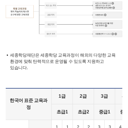
세종학당재단은 세종학당 교육과정이 해외의 다양한 교육
환경에 맞춰 탄력적으로 운영될 수 있도록 지원하고
있습니다.
1급
2급
3급
4
한국어 표준 교육과
정
초급1
초급2
중급1
중급
1
1
2
2
3
3
4