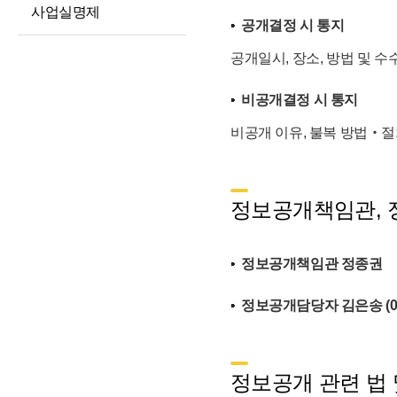
사업실명제
현황
공개결정 시 통지
고문변호사 및
공개일시, 장소, 방법 및 
법률자문
기타 공시 사항
비공개결정 시 통지
통합공시(ALIO)
비공개 이유, 불복 방법‧절
정보공개책임관, 
정보공개책임관 정종권
정보공개담당자 김은송 (02-3
정보공개 관련 법