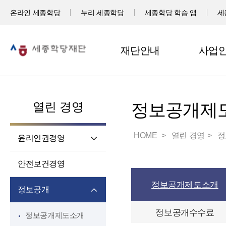
온라인 세종학당
누리 세종학당
세종학당 학습 앱
세
재단안내
사업
열린 경영
정보공개제
HOME
열린 경영
정
윤리인권경영
윤리헌장
안전보건경영
임직원 행동강령
정보공개제도소개
고객서비스 헌장
정보공개
윤리 자가 진단
정보공개수수료
정보공개제도소개
재단 청렴 실천 결의문