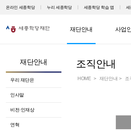
온라인 세종학당
누리 세종학당
세종학당 학습 앱
세
재단안내
사업
재단안내
조직안내
HOME
재단안내
조
우리 재단은
인사말
비전·인재상
연혁