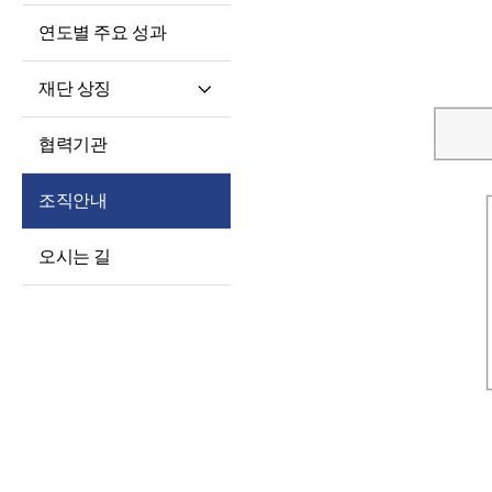
연도별 주요 성과
재단 상징
재단 CI/BI
협력기관
세종학당체
조직안내
오시는 길