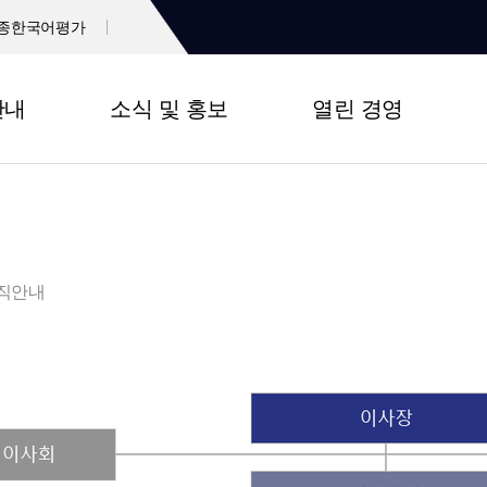
종한국어평가
안내
소식 및 홍보
열린 경영
직안내