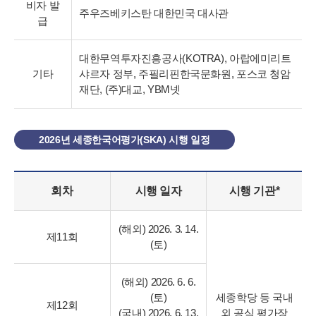
비자 발
주우즈베키스탄 대한민국 대사관
급
대한무역투자진흥공사(KOTRA), 아랍에미리트
기타
샤르자 정부, 주필리핀한국문화원, 포스코 청암
재단, (주)대교, YBM넷
2026년 세종한국어평가(SKA) 시행 일정
회차
시행 일자
시행 기관*
(해외) 2026. 3. 14.
제11회
(토)
(해외) 2026. 6. 6.
(토)
세종학당 등
국내
제12회
(국내) 2026. 6. 13.
외 공식 평가장