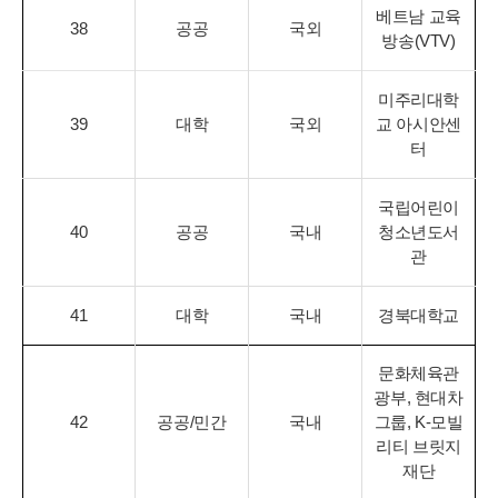
베트남 교육
38
공공
국외
방송(VTV)
미주리대학
39
대학
국외
교 아시안센
터
국립어린이
40
공공
국내
청소년도서
관
41
대학
국내
경북대학교
문화체육관
광부, 현대차
42
공공/민간
국내
그룹, K-모빌
리티 브릿지
재단