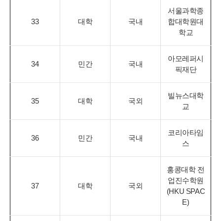
서울과학종
33
대학
국내
합대학원대
학교
아모레퍼시
34
민간
국내
픽재단
빌뉴스대학
35
대학
국외
교
코리아타임
36
민간
국내
스
홍콩대학 전
업진수학원
37
대학
국외
(HKU SPAC
E)