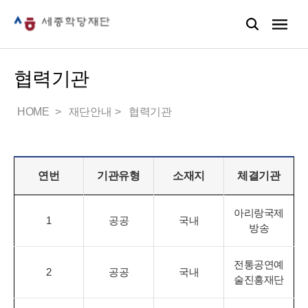
협력기관
HOME
재단안내
협력기관
연번
기관유형
소재지
체결기관
아리랑국제
1
공공
국내
방송
전통공연예
2
공공
국내
술진흥재단