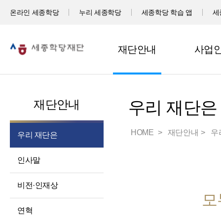
온라인 세종학당
누리 세종학당
세종학당 학습 앱
세
재단안내
사업
재단안내
우리 재단은
HOME
재단안내
우
우리 재단은
인사말
비전·인재상
모
연혁