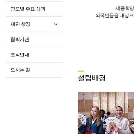
세종학당
연도별 주요 성과
외국인들을 대상으
재단 상징
재단 CI/BI
협력기관
세종학당체
조직안내
오시는 길
설립배경