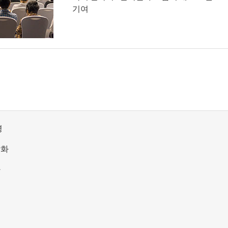
기여
영
강화
화