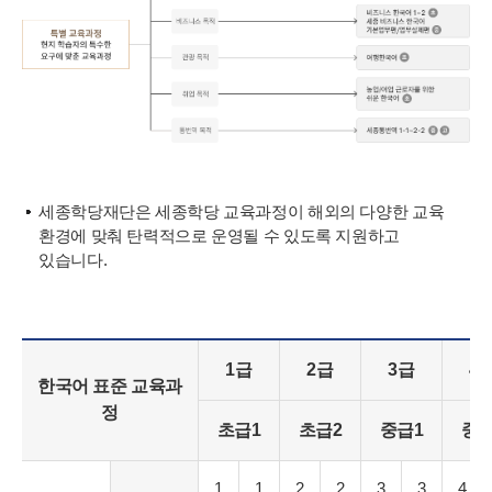
세종학당재단은 세종학당 교육과정이 해외의 다양한 교육
환경에 맞춰 탄력적으로 운영될 수 있도록 지원하고
있습니다.
1급
2급
3급
4
한국어 표준 교육과
정
초급1
초급2
중급1
중급
1
1
2
2
3
3
4