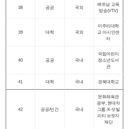
베트남 교육
38
공공
국외
방송(VTV)
미주리대학
39
대학
국외
교 아시안센
터
국립어린이
40
공공
국내
청소년도서
관
41
대학
국내
경북대학교
문화체육관
광부, 현대차
42
공공/민간
국내
그룹, K-모빌
리티 브릿지
재단