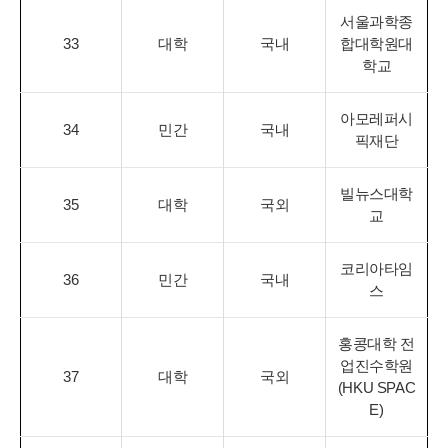
서울과학종
33
대학
국내
합대학원대
학교
아모레퍼시
34
민간
국내
픽재단
빌뉴스대학
35
대학
국외
교
코리아타임
36
민간
국내
스
홍콩대학 전
업진수학원
37
대학
국외
(HKU SPAC
E)