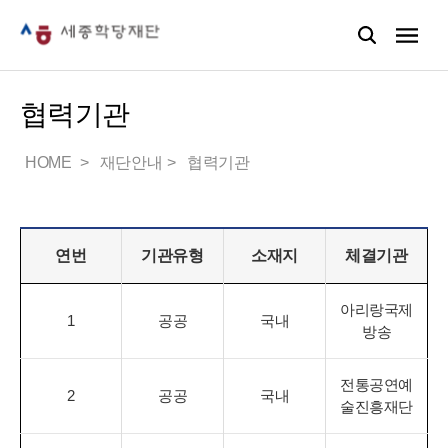
협력기관
HOME
재단안내
협력기관
연번
기관유형
소재지
체결기관
아리랑국제
1
공공
국내
방송
전통공연예
2
공공
국내
술진흥재단