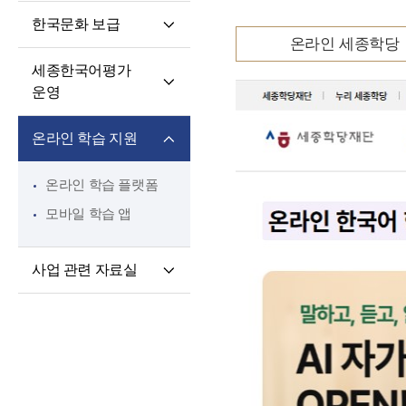
핵심 역량
교육과정 개발·운영
한국문화 보급
교원 전문성 강화
한국어·한국문화
온라인 세종학당
세종학당 한국어
교육자료
파견교원 지원
세종한국어평가
말하기 쓰기 대회
운영
세종학당 우수학습자
세종한국어평가(SKA)
국내 초청 연수
온라인 학습 지원
단계적 적응형
세종문화아카데미
세종한국어평가(iSKA)
세종학당 문화인턴
온라인 학습 플랫폼
파견
모바일 학습 앱
사업 관련 자료실
연구개발자료
토론회 및 (공동)
연수회 자료
교육 · 연수자료