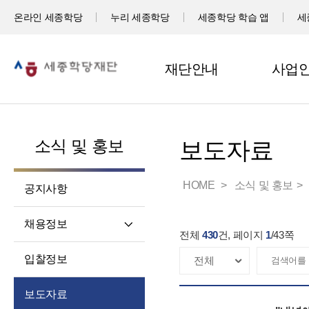
온라인 세종학당
누리 세종학당
세종학당 학습 앱
세
재단안내
사업
소식 및 홍보
보도자료
HOME
소식 및 홍보
공지사항
채용정보
전체
430
건, 페이지
1
/
43
쪽
직원채용
입찰정보
파견교원채용
보도자료