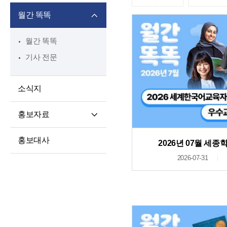
월간 똑똑
월간 똑똑
기사 전문
소식지
홍보자료
재단 안내지
홍보대사
2026년 07월 세
홍보영상
2026-07-31
학습자 사례집