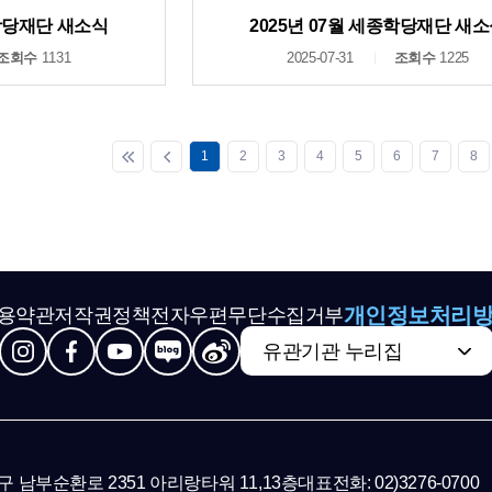
종학당재단 새소식
2025년 07월 세종학당재단 새
조회수
1131
2025-07-31
조회수
1225
1
2
3
4
5
6
7
8
개인정보처리
용약관
저작권정책
전자우편무단수집거부
유관기관 누리집
초구 남부순환로 2351 아리랑타워 11,13층
대표전화: 02)3276-0700