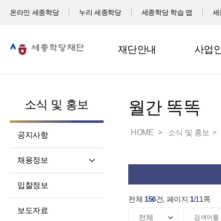
온라인 세종학당
누리 세종학당
세종학당 학습 앱
세
재단안내
사업
소식 및 홍보
월간 똑똑
HOME
소식 및 홍보
공지사항
채용정보
직원채용
입찰정보
파견교원채용
전체
156
건, 페이지
1
/
11
쪽
보도자료