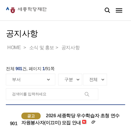
공지사항
HOME
소식 및 홍보
공지사항
전체
901
건, 페이지
1
/
91
쪽
2026 세종학당 우수학습자 초청 연수
공고
자원봉사자(이끄미) 모집 안내
901