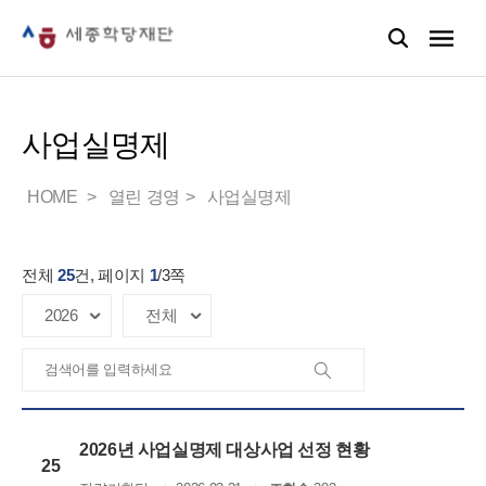
사업실명제
HOME
열린 경영
사업실명제
전체
25
건, 페이지
1
/
3
쪽
2026년 사업실명제 대상사업 선정 현황
25