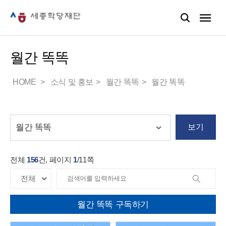
월간 똑똑
HOME
소식 및 홍보
월간 똑똑
월간 똑똑
보기
전체
156
건, 페이지
1
/
11
쪽
월간 똑똑 구독하기