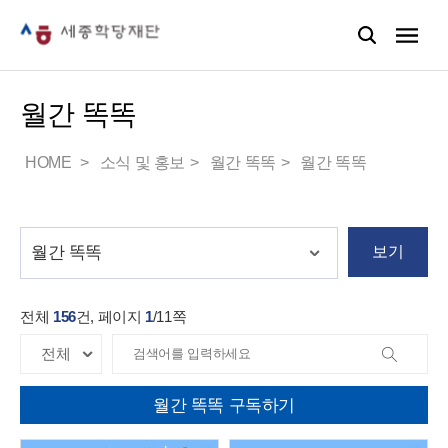
월간 똑똑
HOME
소식 및 홍보
월간 똑똑
월간 똑똑
보기
전체
156
건, 페이지
1
/
11
쪽
월간 똑똑 구독하기