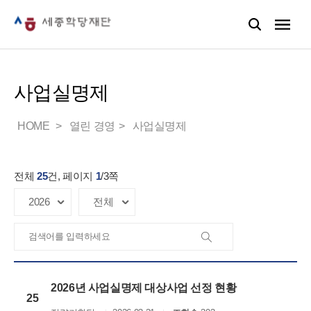
사업실명제
HOME
열린 경영
사업실명제
전체
25
건, 페이지
1
/
3
쪽
2026년 사업실명제 대상사업 선정 현황
25