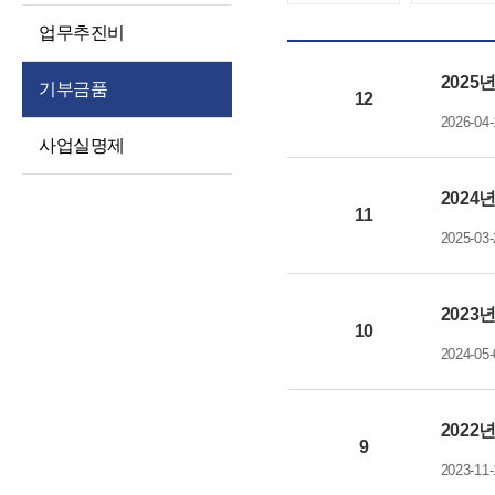
경영공시
대상정보
인권경영
업무추진비
예산 및 운영계획
정보공개청구 및
윤리인권경영 활동
처리절차
2025
징계처분 결과
기부금품
청렴포털부패신고
12
정보공개방법
소송 및 소송대리인
2026-04-
익명부패신고
사업실명제
현황
불복구제절차
(레드휘슬)
고문변호사 및
정보공개수수료
청렴포털공익신고
2024
법률자문
11
비공개세부기준
갑질피해신고
2025-03-
기타 공시 사항
공공데이터 개방
통합공시(ALIO)
2023
10
2024-05-
2022
9
2023-11-