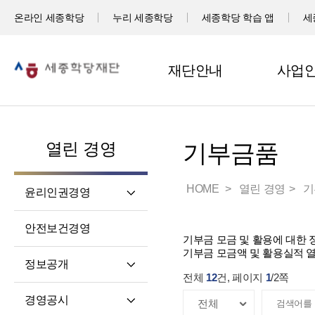
온라인 세종학당
누리 세종학당
세종학당 학습 앱
세
재단안내
사업
열린 경영
기부금품
HOME
열린 경영
기
윤리인권경영
윤리헌장
안전보건경영
기부금 모금 및 활용에 대한
임직원 행동강령
기부금 모금액 및 활용실적 
고객서비스 헌장
정보공개
전체
12
건, 페이지
1
/
2
쪽
윤리 자가 진단
정보공개제도소개
경영공시
재단 청렴 실천 결의문
정보공개 청구권자 및