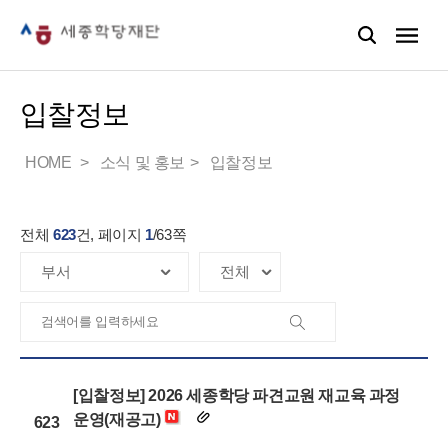
입찰정보
HOME
소식 및 홍보
입찰정보
전체
623
건, 페이지
1
/
63
쪽
[입찰정보] 2026 세종학당 파견교원 재교육 과정
운영(재공고)
623