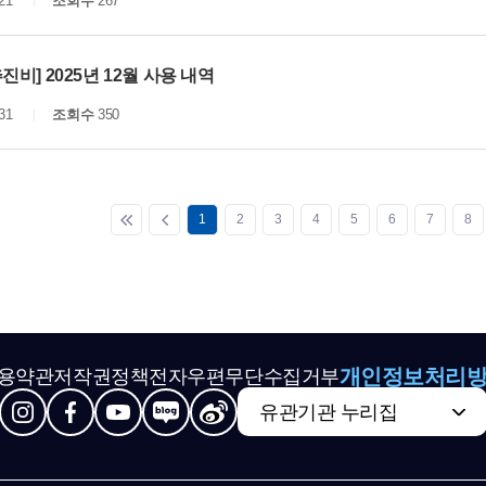
21
조회수
267
진비] 2025년 12월 사용 내역
31
조회수
350
1
2
3
4
5
6
7
8
개인정보처리
용약관
저작권정책
전자우편무단수집거부
유관기관 누리집