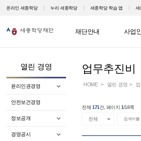
온라인 세종학당
누리 세종학당
세종학당 학습 앱
세
재단안내
사업
열린 경영
업무추진비
HOME
열린 경영
업
윤리인권경영
윤리헌장
안전보건경영
전체
171
건, 페이지
1
/
18
쪽
임직원 행동강령
고객서비스 헌장
정보공개
윤리 자가 진단
정보공개제도소개
경영공시
재단 청렴 실천 결의문
정보공개 청구권자 및