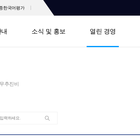
종한국어평가
안내
소식 및 홍보
열린 경영
무추진비