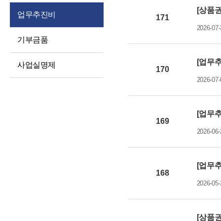
경영공시
대상정보
[상품권
인권경영
업무추진비
171
예산 및 운영계획
정보공개청구 및
윤리인권경영 활동
2026-07-
처리절차
징계처분 결과
기부금품
청렴포털부패신고
정보공개방법
소송 및 소송대리인
익명부패신고
[업무추
사업실명제
현황
불복구제절차
(레드휘슬)
170
2026-07-
고문변호사 및
정보공개수수료
청렴포털공익신고
법률자문
비공개세부기준
갑질피해신고
기타 공시 사항
[업무추
공공데이터 개방
169
통합공시(ALIO)
2026-06-
[업무추
168
2026-05-
[상품권