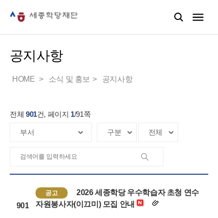
공지사항
HOME
소식 및 홍보
공지사항
전체
901
건, 페이지
1
/
91
쪽
2026 세종학당 우수학습자 초청 연수
공고
자원봉사자(이끄미) 모집 안내
901