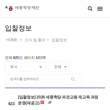
입찰정보
HOME
소식 및 홍보
입찰정보
전체
623
건, 페이지
1
/
63
쪽
[입찰정보] 2026 세종학당 파견교원 재교육 과정
운영(재공고)
623