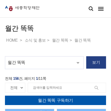
월간 똑똑
HOME
소식 및 홍보
월간 똑똑
월간 똑똑
보기
전체
156
건, 페이지
1
/
11
쪽
월간 똑똑 구독하기