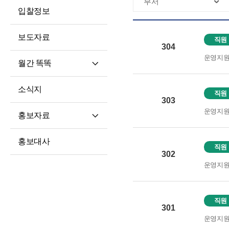
입찰정보
보도자료
직원
304
운영지
월간 똑똑
월간 똑똑
소식지
직원
기사 전문
303
운영지
홍보자료
재단 안내지
홍보대사
직원
홍보영상
302
운영지
학습자 사례집
직원
301
운영지