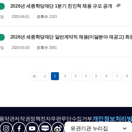
2026년 세종학당재단 1분기 친인척 채용 규모 공개
원팀
2026-04-01
조회수
2103
2026년 세종학당재단 일반계약직 채용(미달분야 재공고) 
원팀
2026-03-20
조회수
2041
1
2
3
4
5
6
7
8
개인정보처리
용약관
저작권정책
전자우편무단수집거부
유관기관 누리집