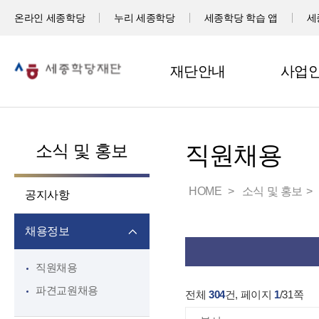
온라인 세종학당
누리 세종학당
세종학당 학습 앱
세
재단안내
사업
소식 및 홍보
직원채용
HOME
소식 및 홍보
공지사항
채용정보
직원채용
파견교원채용
전체
304
건, 페이지
1
/
31
쪽