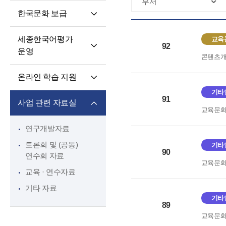
핵심 역량
교육과정 개발·운영
한국문화 보급
교원 전문성 강화
한국어·한국문화
세종학당 한국어
교육자료
파견교원 지원
세종한국어평가
교육
말하기 쓰기 대회
92
운영
콘텐츠
세종학당 우수학습자
세종한국어평가(SKA)
국내 초청 연수
온라인 학습 지원
단계적 적응형
세종문화아카데미
기타
온라인 학습 플랫폼
세종한국어평가(iSKA)
91
세종학당 문화인턴
사업 관련 자료실
교육문
모바일 학습 앱
파견
연구개발자료
토론회 및 (공동)
기타
90
연수회 자료
교육문
교육 · 연수자료
기타 자료
기타
89
교육문