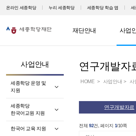
온라인 세종학당
누리 세종학당
세종학당 학습 앱
세
재단안내
사업
사업안내
연구개발자
HOME
사업안내
사
세종학당 운영 및
지원
세계 곳곳 세종학당
세종학당
연구개발자료
세종학당 신규 지정
한국어교원 지원
세종학당 운영 지원
세종학당
전체
92
건, 페이지
1
/
10
쪽
한국어 교육 지원
한국어교원의 직무와