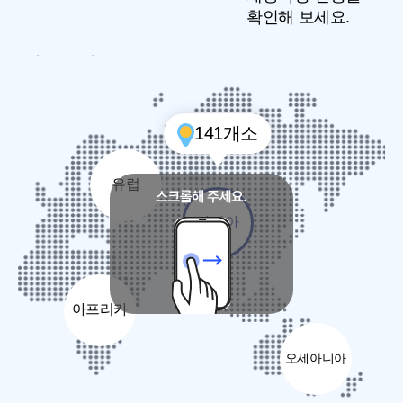
확인해 보세요.
141
개소
유럽
아시아
아프리카
오세아니아