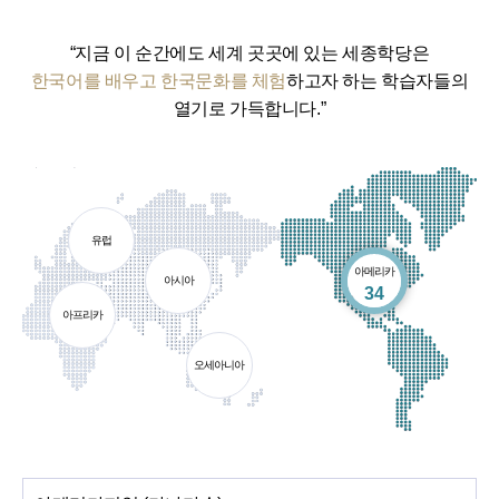
“지금 이 순간에도 세계 곳곳에 있는 세종학당은
한국어를 배우고 한국문화를 체험
하고자 하는 학습자들의
열기로 가득합니다.”
유럽
아메리카
아시아
개소
34
아프리카
오세아니아