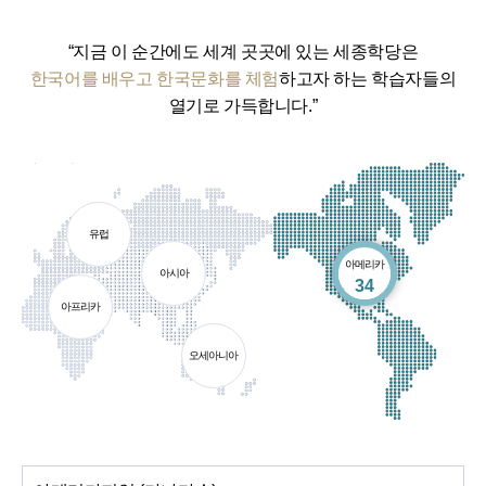
“지금 이 순간에도 세계 곳곳에 있는 세종학당은
한국어를 배우고 한국문화를 체험
하고자 하는 학습자들의
열기로 가득합니다.”
유럽
아메리카
아시아
개소
34
아프리카
오세아니아